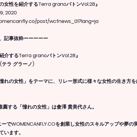
性を紹介するTerra granoバトンVol.28』
9, 2020
omencanfly.co/post/wcfnews_01?lang=ja
、記事抜粋ーーーーー
するTerra granoバトンVol.28』
ano(テラ グラーノ)
憧れの女性」をテーマに、リレー形式に様々な女性の生き方を
anoが推薦する「憧れの女性」は會澤 貴美代さん。
ニーでWOMENCANFLY.COを創業し女性のスキルアップや夢
ています。