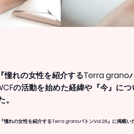
憧れの女性を紹介するTerra gran
8』WCFの活動を始めた経緯や『今』に
た。
憧れの女性を紹介するTerra granoバトンVol.28』に掲載