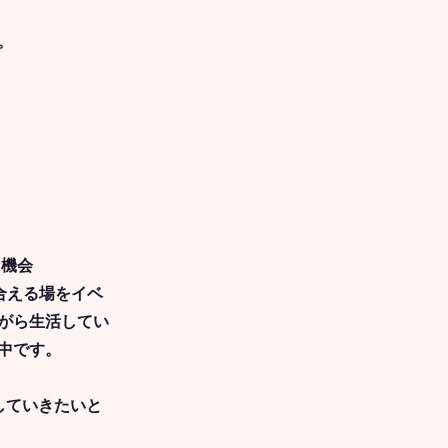
。
「機会
に出合える場をイベ
がら生活してい
中です。
していきたいと