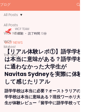
ブログ
All Posts
All Posts
WCF TEAM
WCF NEWS
5 日前
読了時間: 13分
WCF
WCF NEWS
Mates!
【リアル体験レポ①】語学学校
THE WAY
は本当に意味がある？語学学校
に通わなかった大学生が
Navitas Sydneyを実際に体験
して感じたリアル
語学学校は本当に必要？オーストラリアの語
学学校は本当に意味ある？現役ワーホリ大学
生が体験レビュー「留学中に語学学校って本
当に必要なの？」ネットでは、「語学学校は