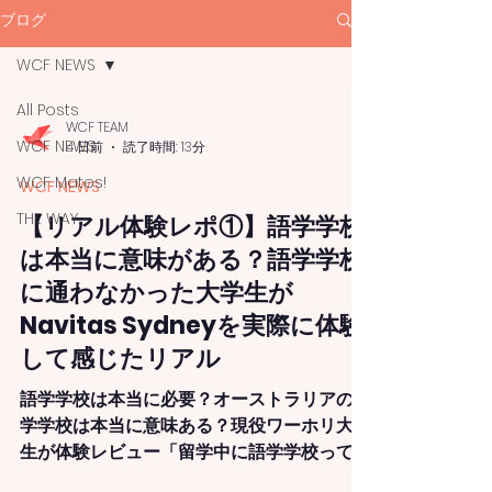
ブログ
WCF NEWS
All Posts
WCF TEAM
WCF NEWS
4 日前
読了時間: 13分
WCF Mates!
WCF NEWS
THE WAY
【リアル体験レポ①】語学学校
は本当に意味がある？語学学校
に通わなかった大学生が
Navitas Sydneyを実際に体験
して感じたリアル
語学学校は本当に必要？オーストラリアの語
学学校は本当に意味ある？現役ワーホリ大学
生が体験レビュー「留学中に語学学校って本
当に必要なの？」ネットでは、「語学学校は