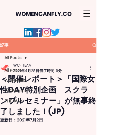
WOMENCANFLY.CO
記事
All Posts
WCF TEAM
All Posts
2021年4月28日
読了時間: 6分
＜開催レポート＞「国際女
WCF NEWS
性DAY特別企画 スクラ
WCF Mates!
ンブルセミナー」が無事終
THE WAY
了しました！(JP)
更新日：
2021年7月2日