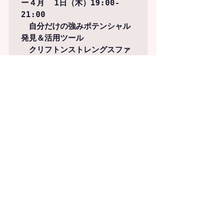
ー４月  1日（木）19:00-
21:00

　自分だけの強みポテンシャル
発見＆活用ツール

　クリフトンストレングスファ
プログラムを盛り上げてくださった当日の講
師陣