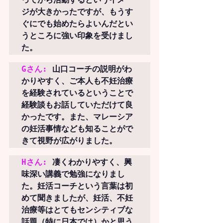
ジが大きかったですが、もう
す
ぐにでも始めたらよいんだとい
うところに強い印象
を受けまし
た。
Gさん:
山口コーチの説明がわ
かりやすく、
ご本人も不妊治療
を経験されているということで
経験談
もお話していただけて良
かったです。また、
マレーシア
の妊活事情
なども知ることがで
きて視野が広がりました。
Hさん:
凄くわかりやすく、興
味深い講義で勉強になりまし
た。
妊活コーチ
という言葉は初
めて聞きましたが、
妊活、不妊
治療等はとてもセンシティブな
話題
（特に日本では）かと思う