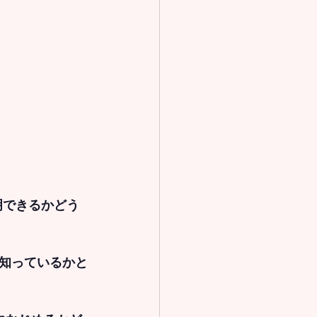
明できるか
どう
知っているか
と