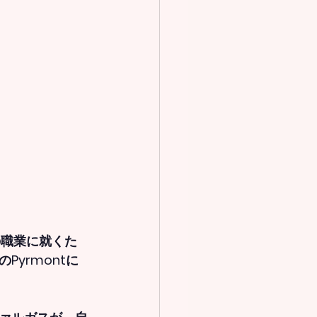
が夢の職業に就くた
yrmontに