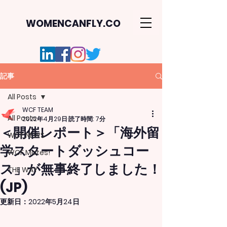
WOMENCANFLY.CO
記事
All Posts
WCF TEAM
All Posts
2022年4月29日
読了時間: 7分
＜開催レポート＞「海外留
WCF NEWS
学スタートダッシュコー
WCF Mates!
ス」が無事終了しました！
THE WAY
(JP)
更新日：
2022年5月24日