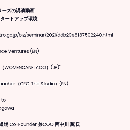
リーズの講演動画
スタートアップ環境
tro.go.jp/biz/seminar/2021/ddb29e8f37592240.html
ce Ventures (EN)
WOMENCANFLY.CO）(JP)"
ouchar（CEO The Studio）(EN)
 to
kagawa
 Co-Founder 兼COO 西中川 薫 氏