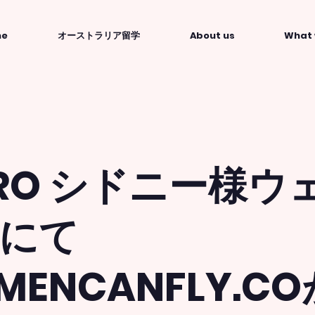
me
オーストラリア留学
About us
What 
TRO シドニー様ウ
にて
MENCANFLY.C