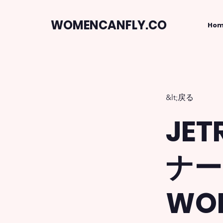
WOMENCANFLY.CO
Ho
&lt;戻る
JE
ナー
WO