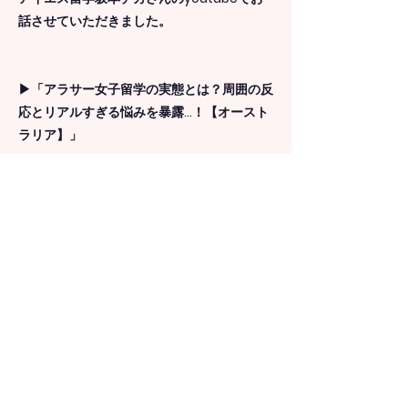
話させていただきました。
▶︎「アラサー女子留学の実態とは？周囲の反
応とリアルすぎる悩みを暴露…！【オースト
ラリア】」
https://youtu.be/B1udBcnNVo0
▶︎【留学起業？】アラサー女子が留学から起
業した衝撃のエピソード！
https://youtu.be/9ZLuPLIIJCA
Previous
Next