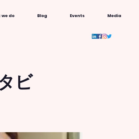
 we do
Blog
Events
Media
ンタビ