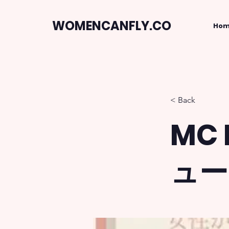
WOMENCANFLY.CO
Ho
< Back
MC
ュー