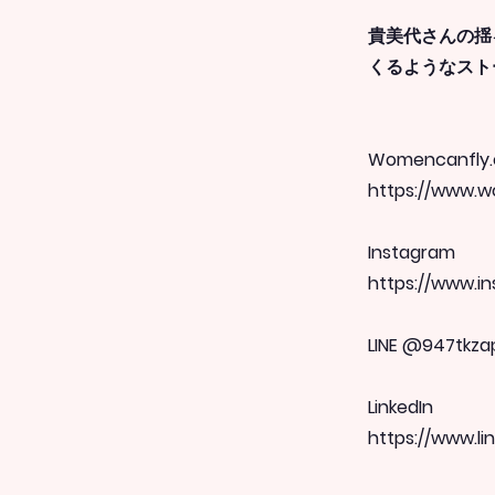
貴美代さんの揺
くるようなスト
Womencanfly.
https://www.w
Instagram
https://www.i
LINE @947tkza
LinkedIn
https://www.l