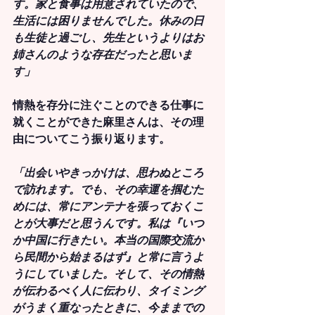
す。家と食事は用意されていたので、
生活には困りませんでした。休みの日
も生徒と過ごし、先生というよりはお
姉さんのような存在だったと思いま
す」
情熱を存分に注ぐことのできる仕事に
就くことができた麻里さんは、その理
由についてこう振り返ります。
「出会いやきっかけは、思わぬところ
で訪れます。でも、その幸運を掴むた
めには、常にアンテナを張っておくこ
とが大事だと思うんです。私は『いつ
か中国に行きたい。本当の国際交流か
ら民間から始まるはず』と常に言うよ
うにしていました。そして、その情熱
が伝わるべく人に伝わり、タイミング
がうまく重なったときに、今ままでの