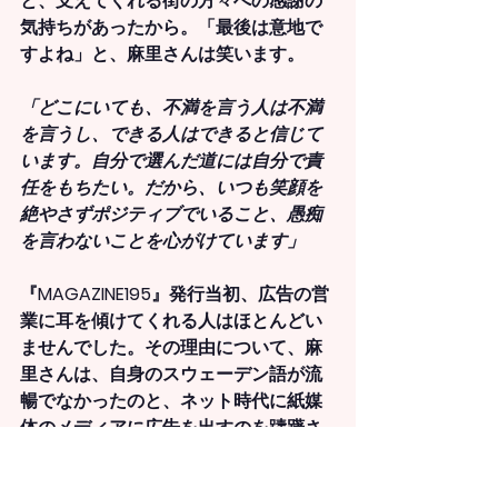
と、支えてくれる街の方々への感謝の
気持ちがあったから。「最後は意地で
すよね」と、麻里さんは笑います。
「どこにいても、不満を言う人は不満
を言うし、できる人はできると信じて
います。自分で選んだ道には自分で責
任をもちたい。だから、いつも笑顔を
絶やさずポジティブでいること、愚痴
を言わないことを心がけています」
『MAGAZINE195』発行当初、広告の営
業に耳を傾けてくれる人はほとんどい
ませんでした。その理由について、麻
里さんは、自身のスウェーデン語が流
暢でなかったのと、ネット時代に紙媒
体のメディアに広告を出すのを躊躇さ
れたからだろうと振り返ります。けれ
ど、真摯にマガジンを作り続けている