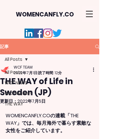
WOMENCANFLY.CO
記事
All Posts
WCF TEAM
All Posts
2022年7月1日
読了時間: 12分
THE WAY of Life in
WCF NEWS
Sweden (JP)
WCF Mates!
更新日：
2022年7月5日
THE WAY
WOMENCANFLY.COの連載「THE 
WAY」では、毎月海外で暮らす素敵な
女性をご紹介しています。