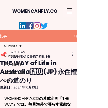
WOMENCANFLY.CO
記事
All Posts
WCF TEAM
All Posts
2024年10月12日
読了時間: 8分
THE WAY of Life in
WCF NEWS
Australia🇦🇺 (JP) 永住権
WCF Mates!
への道のり
THE WAY
更新日：
2024年10月13日
WOMENCANFLY.COの連載企画「THE 
WAY」では、毎月海外で暮らす素敵な