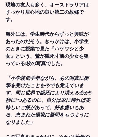
現地の友人も多く、オーストラリアは
すっかり居心地の良い第二の故郷で
す。
海外には、学生時代からずっと興味が
あったのだそう。きっかけは、小学生
のときに授業で見た『ハゲワシと少
女』という、鷲が餓死寸前の少女を狙
っている1枚の写真でした。
「小学校低学年ながら、あの写真に衝
撃を受けたことを今でも覚えていま
す。同じ世界で餓死により消える命が5
秒に1つあるのに、自分は家に帰れば美
味しいご飯があって、好き嫌いもあ
る。恵まれた環境に疑問をもつように
なりました」
この写真をきっかけに、Yokoは紛争や