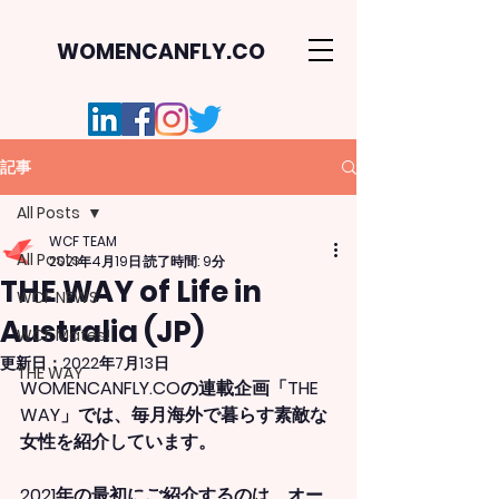
WOMENCANFLY.CO
記事
All Posts
WCF TEAM
All Posts
2021年4月19日
読了時間: 9分
THE WAY of Life in
WCF NEWS
Australia (JP)
WCF Mates!
更新日：
2022年7月13日
THE WAY
WOMENCANFLY.COの連載企画「THE 
WAY」では、毎月海外で暮らす素敵な
女性を紹介しています。
2021年の最初にご紹介するのは、オー