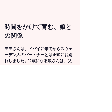
時間をかけて育む、娘と
の関係
モモさんは、ドバイに来てからスウェ
ーデン人のパートナーとは正式にお別
れしました。12歳になる娘さんは、父
親と一緒にスウェーデンで暮らしてい
ます。
「今は毎月仕事でスウェーデンに行く
機会があるので、月に1度のペースで娘
に会っています。一緒に過ごす時間を
精一杯楽しんで、2人の関係をゆっくり
育んでいます」