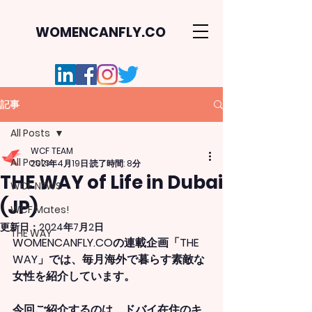
WOMENCANFLY.CO
記事
All Posts
WCF TEAM
All Posts
2021年4月19日
読了時間: 8分
THE WAY of Life in Dubai
WCF NEWS
(JP)
WCF Mates!
更新日：
2024年7月2日
THE WAY
WOMENCANFLY.COの連載企画「THE 
WAY」では、毎月海外で暮らす素敵な
女性を紹介しています。
今回ご紹介するのは、ドバイ在住のキ