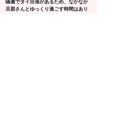
隔週でタイ出張があるため、なかなか
旦那さんとゆっくり過ごす時間はあり
ませんが、休日には2人でよくカフェや
アフタヌーンティー巡りをしているの
だとか。社内の欧米人たちのように
「よく働き、よく休む人」になること
が目標です。
「海外移住や転職をしなかったら、き
っと『なんとなく』日本で暮らし、定
年まで銀行で働いていたと思います。
普通の会社員だった私が、今こうして
海外で働いているので、海外転職は決
して特別なことではないんです」