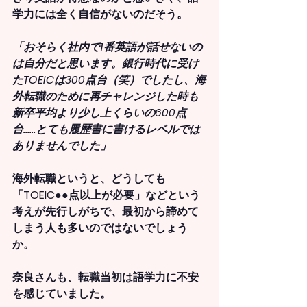
学力には全く自信がないのだそう。
「おそらく社内で1番英語が話せないの
は自分だと思います。銀行時代に受け
たTOEICは300点台（笑）でしたし、海
外転職のために再チャレンジした時も
新卒平均より少し上くらいの600点
台……とても履歴書に書けるレベルでは
ありませんでした」
海外転職というと、どうしても
「TOEIC●●点以上が必要」などという
考えが先行しがちで、最初から諦めて
しまう人も多いのではないでしょう
か。
奈良さんも、転職当初は語学力に不安
を感じていました。