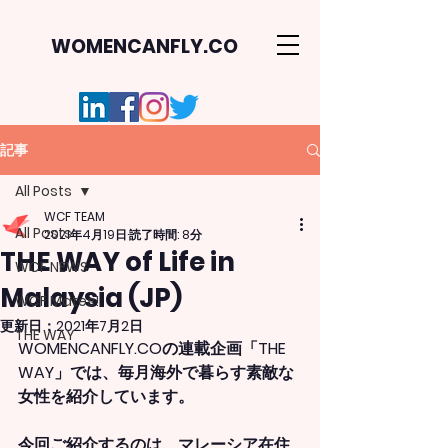
WOMENCANFLY.CO
記事
All Posts
WCF TEAM
All Posts
2021年4月19日
読了時間: 8分
THE WAY of Life in
WCF NEWS
Malaysia (JP)
WCF Mates!
更新日：
2021年7月2日
THE WAY
WOMENCANFLY.COの連載企画「THE 
WAY」では、毎月海外で暮らす素敵な
女性を紹介しています。
今回ご紹介するのは、マレーシア在住