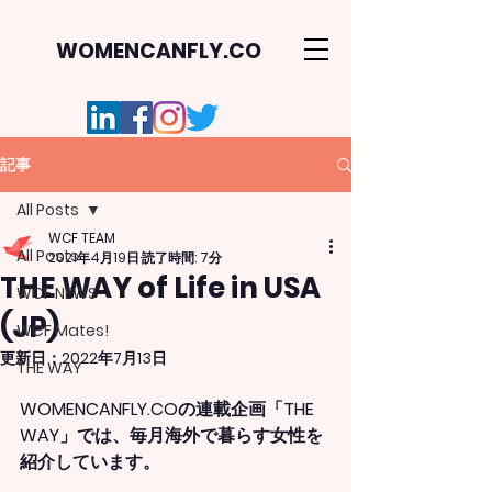
WOMENCANFLY.CO
記事
All Posts
WCF TEAM
All Posts
2021年4月19日
読了時間: 7分
THE WAY of Life in USA
WCF NEWS
(JP)
WCF Mates!
更新日：
2022年7月13日
THE WAY
WOMENCANFLY.COの連載企画「THE 
WAY」では、毎月海外で暮らす女性を
紹介しています。