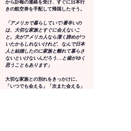
から訃報の連絡を受け、すぐに日本行
きの航空券を手配して帰国したそう。
「アメリカで暮らしていて1番辛いの
は、大切な家族とすぐに会えないこ
と。夫がアメリカ人なら潔く諦めがつ
いたかもしれないけれど、なんで日本
人と結婚したのに家族と離れて暮らさ
ないといけないんだろう……と歯がゆく
思うこともあります」
大切な家族との別れをきっかけに、
「いつでも会える」「次また会える」
という考えは一切やめました。Yukoさ
んは毎年日本へ一時帰国をしています
が、
どれだけ忙しくても、大事な人に
は会いに行く
と決めています。
一方、アメリカで暮らし始めたことで