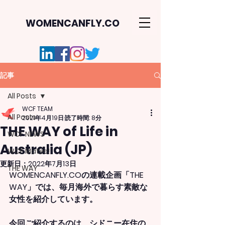
WOMENCANFLY.CO
記事
All Posts
WCF TEAM
All Posts
2021年4月19日
読了時間: 8分
THE WAY of Life in
WCF NEWS
Australia (JP)
WCF Mates!
更新日：
2022年7月13日
THE WAY
WOMENCANFLY.COの連載企画「THE 
WAY」では、毎月海外で暮らす素敵な
女性を紹介しています。
今回ご紹介するのは、シドニー在住の