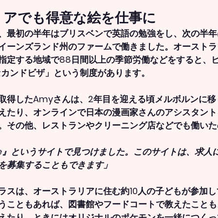
リアでも得意な絵を仕事に
、最初の半年はブリスベンで英語の勉強をし、次の半年
イーンズランド州のファームで働きました。オーストラ
指定する地域で88日間以上の季節労働などをすると、
セカンドビザ」という制度があります。
取得したAmyさんは、2年目を迎える頃メルボルンに移
えたり、オンラインで日本の漫画家さんのアシスタント
。その他、レストランやクリーニング店などでも働いた
ree』というサイトで見つけました。このサイトは、求人
を募集することもできます」
ラスは、オーストラリアに住む約10人の子どもが参加
うこともあれば、図書館やフードコートで教えたことも
えたり、ときにはオリジナルのポケモンを一緒につくっ